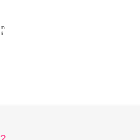
im
li
i?