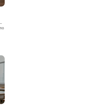
 –
wno