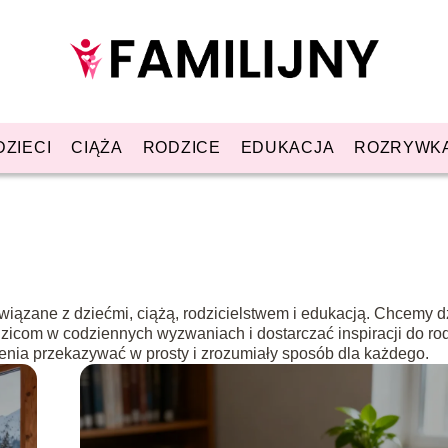
DZIECI
CIĄŻA
RODZICE
EDUKACJA
ROZRYWK
wiązane z dziećmi, ciążą, rodzicielstwem i edukacją. Chcemy dz
icom w codziennych wyzwaniach i dostarczać inspiracji do ro
ienia przekazywać w prosty i zrozumiały sposób dla każdego.