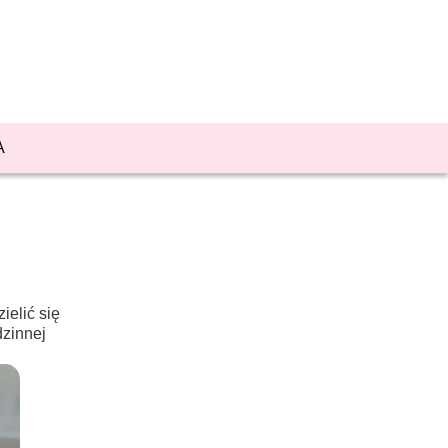
A
ielić się
dzinnej