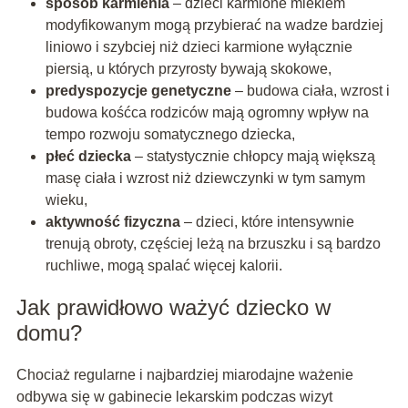
sposób karmienia
– dzieci karmione mlekiem
modyfikowanym mogą przybierać na wadze bardziej
liniowo i szybciej niż dzieci karmione wyłącznie
piersią, u których przyrosty bywają skokowe,
predyspozycje genetyczne
– budowa ciała, wzrost i
budowa kośćca rodziców mają ogromny wpływ na
tempo rozwoju somatycznego dziecka,
płeć dziecka
– statystycznie chłopcy mają większą
masę ciała i wzrost niż dziewczynki w tym samym
wieku,
aktywność fizyczna
– dzieci, które intensywnie
trenują obroty, częściej leżą na brzuszku i są bardzo
ruchliwe, mogą spalać więcej kalorii.
Jak prawidłowo ważyć dziecko w
domu?
Chociaż regularne i najbardziej miarodajne ważenie
odbywa się w gabinecie lekarskim podczas wizyt