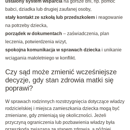
ustalony system wsparcia
na gorsze dni, np. pomoc
babci, dziadka lub drugiej zaufanej osoby,
stały kontakt ze szkołą lub przedszkolem
i reagowanie
na potrzeby dziecka,
porządek w dokumentach
– zaświadczenia, plan
leczenia, potwierdzenia wizyt,
spokojna komunikacja w sprawach dziecka
i unikanie
wciągania małoletniego w konflikt.
Czy sąd może zmienić wcześniejsze
decyzje, gdy stan zdrowia matki się
poprawi?
W sprawach rodzinnych rozstrzygnięcia dotyczące władzy
rodzicielskiej i miejsca zamieszkania dziecka mogą być
zmieniane, gdy zmieniają się okoliczności. Jeżeli
przyczyną ograniczenia lub pozbawienia władzy była
przeszkoda związana ze stanem zdrowia, a później