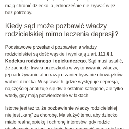
mają chronić dziecko, a jednocześnie nie zrywać więzi
bez potrzeby.
Kiedy sąd może pozbawić władzy
rodzicielskiej mimo leczenia depresji?
Podstawowe przesłanki pozbawienia władzy
rodzicielskiej są dość wąskie i wynikają z art.
111 § 1
Kodeksu rodzinnego i opiekuńczego
. Sąd musi ustalić,
że zachodzi trwała przeszkoda w wykonywaniu władzy,
jej nadużywanie albo rażące zaniedbywanie obowiązków
wobec dziecka. W sprawach, gdzie występuje depresja,
najczęściej analizuje się dwie ostatnie kategorie, ale tylko
wtedy, gdy mają potwierdzenie w faktach.
Istotne jest też to, że pozbawienie władzy rodzicielskiej
nie jest „karą” za chorobę. Ma służyć temu, aby dziecko
miało realną opiekę i ochronę interesów, gdy rodzic
obiektywnie nie jest w stanie tego zapewnić przez dłuższy