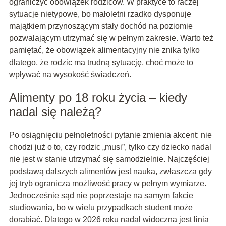
ograniczyć obowiązek rodziców. W praktyce to raczej
sytuacje nietypowe, bo małoletni rzadko dysponuje
majątkiem przynoszącym stały dochód na poziomie
pozwalającym utrzymać się w pełnym zakresie. Warto też
pamiętać, że obowiązek alimentacyjny nie znika tylko
dlatego, że rodzic ma trudną sytuację, choć może to
wpływać na wysokość świadczeń.
Alimenty po 18 roku życia – kiedy
nadal się należą?
Po osiągnięciu pełnoletności pytanie zmienia akcent: nie
chodzi już o to, czy rodzic „musi”, tylko czy dziecko nadal
nie jest w stanie utrzymać się samodzielnie. Najczęściej
podstawą dalszych alimentów jest nauka, zwłaszcza gdy
jej tryb ogranicza możliwość pracy w pełnym wymiarze.
Jednocześnie sąd nie poprzestaje na samym fakcie
studiowania, bo w wielu przypadkach student może
dorabiać. Dlatego w 2026 roku nadal widoczna jest linia