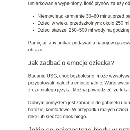
umiarkowanie wypełniony. Ilość płynów zależy od
Niemowlęta: karmienie 30–60 minut przed b
Dzieci w wieku przedszkolnym: około 250 m
Dzieci starsze: 250–500 ml wody na godzinę
Pamiętaj, aby unikać podawania napojów gazowa
obrazu.
Jak zadbać o emocje dziecka?
Badanie USG, choć bezbolesne, może wywoływać 
przygotowali malucha emocjonalnie. Warto wytłu
zrozumiałego języka. Można powiedzieć, że lekar
Dobrym pomysłem jest zabranie do gabinetu ulub
bardziej komfortowo. W przypadku małych dzieci
rękę lub siedząc obok niego.
Jakie są najczęstsze błędy w pr