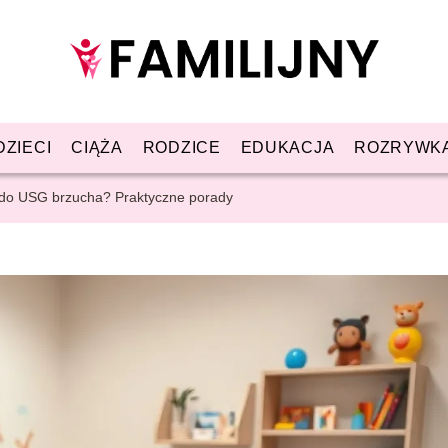
DZIECI
CIĄŻA
RODZICE
EDUKACJA
ROZRYWK
 do USG brzucha? Praktyczne porady