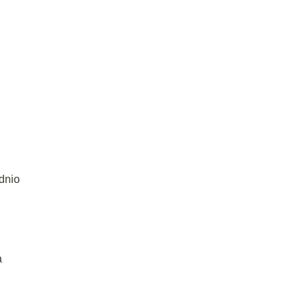
dnio
a