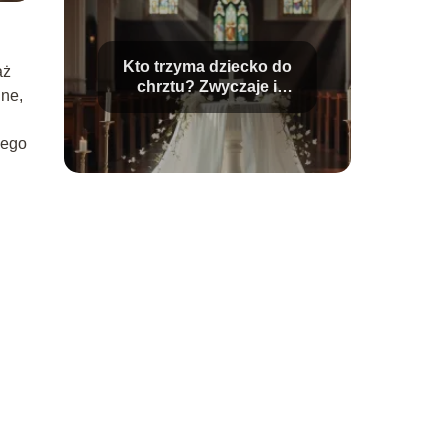
Kto trzyma dziecko do
aż
chrztu? Zwyczaje i
jne,
tradycje chrzcielne
nego