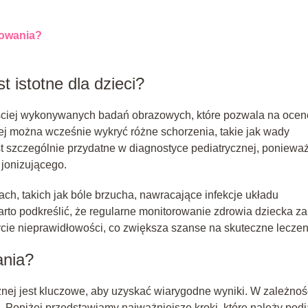
towania?
 istotne dla dzieci?
zęściej wykonywanych badań obrazowych, które pozwala na ocen
ej można wcześnie wykryć różne schorzenia, takie jak wady
t szczególnie przydatne w diagnostyce pediatrycznej, ponieważ
jonizującego.
h, takich jak bóle brzucha, nawracające infekcje układu
o podkreślić, że regularne monitorowanie zdrowia dziecka za
ie nieprawidłowości, co zwiększa szanse na skuteczne leczen
ania?
ej jest kluczowe, aby uzyskać wiarygodne wyniki. W zależnoś
. Poniżej przedstawiamy najważniejsze kroki, które należy pod