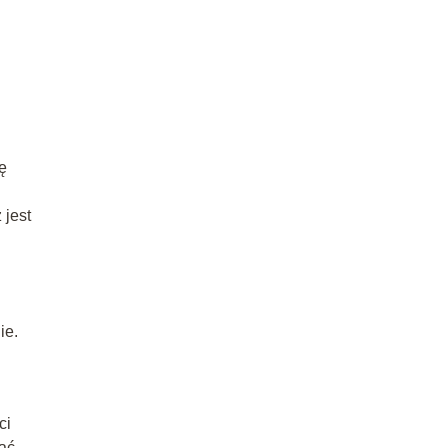
ę
 jest
ie.
ci
jąć