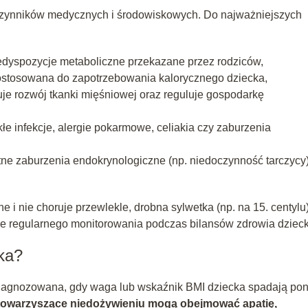
czynników medycznych i środowiskowych. Do najważniejszych
edyspozycje metaboliczne przekazane przez rodziców,
ostosowana do zapotrzebowania kalorycznego dziecka,
uje rozwój tkanki mięśniowej oraz reguluje gospodarkę
łe infekcje, alergie pokarmowe, celiakia czy zaburzenia
otne zaburzenia endokrynologiczne (np. niedoczynność tarczycy
e i nie choruje przewlekle, drobna sylwetka (np. na 15. centylu)
 regularnego monitorowania podczas bilansów zdrowia dzieck
ka?
 diagnozowana, gdy waga lub wskaźnik BMI dziecka spadają pon
towarzyszące niedożywieniu mogą obejmować apatię,