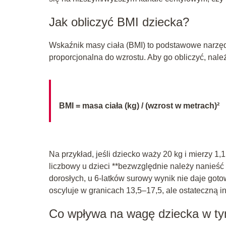
Jak obliczyć BMI dziecka?
Wskaźnik masy ciała (BMI) to podstawowe narzęd
proporcjonalna do wzrostu. Aby go obliczyć, nal
BMI = masa ciała (kg) / (wzrost w metrach)²
Na przykład, jeśli dziecko waży 20 kg i mierzy 1,
liczbowy u dzieci **bezwzględnie należy nanieść 
dorosłych, u 6-latków surowy wynik nie daje got
oscyluje w granicach 13,5–17,5, ale ostateczną i
Co wpływa na wagę dziecka w t