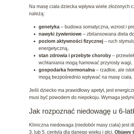
Na masę ciała dziecka wpływa wiele złożonych 
należą:
genetyka
– budowa somatyczna, wzrost i pr
nawyki żywieniowe
– zbilansowana dieta d
poziom aktywności fizycznej
– ruch stymul
energetyczną,
stan zdrowia i przebyte choroby
– przewlek
wchłaniania mogą hamować przyrosty wagi,
gospodarka hormonalna
– rzadkie, ale ist
mogą bezpośrednio wpływać na masę ciała.
Jeśli dziecko ma prawidłowy apetyt, jest energiczn
musi być powodem do niepokoju. Wymaga jedynie
Jak rozpoznać niedowagę u 6-lat
Kliniczna niedowaga (niedobór masy ciała) jest
3. lub 5. centyla dla danego wieku i płci.
Objawy 