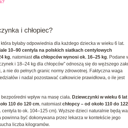
a?
czynka i chłopiec?
, która byłaby odpowiednia dla każdego dziecka w wieku 6 lat.
ale 10–90 centyla na polskich siatkach centylowych
24 kg
, natomiast
dla chłopców wynosi ok. 16–25 kg
. Podane 
wczynek i 18–24 kg dla chłopców” odnoszą się do węższego zak
nej, a nie do pełnych granic normy zdrowotnej. Faktyczna waga
edziałów i nadal pozostawać całkowicie prawidłowa, o ile jest
a bezpośredni wpływ na masę ciała.
Dziewczynki w wieku 6 lat
koło 110 do 120 cm
, natomiast
chłopcy – od około 110 do 12
. centyla to ok. 104–125 cm). Wyższe dzieci naturalnie będą w
a powinna być dokonywana przez lekarza w kontekście jego
 sucha liczba kilogramów.