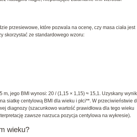
zie przesiewowe, które pozwala na ocenę, czy masa ciała jest
eży skorzystać ze standardowego wzoru:
15 m, jego BMI wynosi: 20 / (1,15 × 1,15) ≈ 15,1. Uzyskany wynik
na siatkę centylową BMI dla wieku i płci**. W przeciwieństwie 
owej diagnozy (szacunkowo wartość prawidłowa dla tego wieku
nterpretację zawsze narzuca pozycja centylowa na wykresie).
ym wieku?