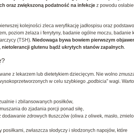
ch oraz zwiększoną podatność na infekcje
z powodu osłabie
ierwszej kolejności zleca weryfikację jadłospisu oraz podstaw
em, poziom żelaza i ferrytyny, badanie ogólne moczu, badanie 
tarczycy (TSH).
Niedowaga bywa bowiem pierwszym objaw
i, nietolerancji glutenu bądź ukrytych stanów zapalnych
.
ę?
owane z lekarzem lub dietetykiem dziecięcym. Nie wolno zmusz
ysokoprzetworzonych w celu szybkiego „podbicia” wagi. Warto
ualnie i zbilansowanych posiłków,
zmuszania do zjadania porcji ponad siłę,
 dodawanie zdrowych tłuszczów (oliwa z oliwek, masło, zmiel
 posiłkami, zwłaszcza słodyczy i słodzonych napojów, które