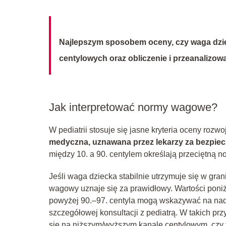
Najlepszym sposobem oceny, czy waga dzieck
centylowych oraz obliczenie i przeanalizow
Jak interpretować normy wagowe?
W pediatrii stosuje się jasne kryteria oceny roz
medyczna, uznawana przez lekarzy za bezpiecz
między 10. a 90. centylem określają przeciętną n
Jeśli waga dziecka stabilnie utrzymuje się w gran
wagowy uznaje się za prawidłowy. Wartości poniż
powyżej 90.–97. centyla mogą wskazywać na nad
szczegółowej konsultacji z pediatrą. W takich pr
się na niższym/wyższym kanale centylowym, czy te