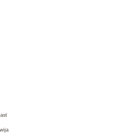
iast
wija