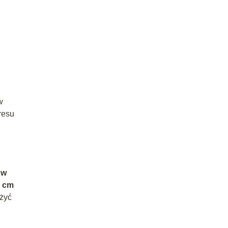
w
resu
 w
2 cm
ażyć