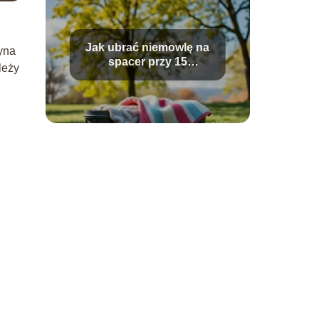
Jak ubrać niemowlę na
yna
spacer przy 15
leży
stopniach?