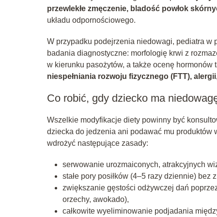
przewlekłe zmęczenie, bladość powłok skórny
układu odpornościowego.
W przypadku podejrzenia niedowagi, pediatra w p
badania diagnostyczne: morfologię krwi z rozmaz
w kierunku pasożytów, a także ocenę hormonów 
niespełniania rozwoju fizycznego (FTT), alergi
Co robić, gdy dziecko ma niedowag
Wszelkie modyfikacje diety powinny być konsult
dziecka do jedzenia ani podawać mu produktów w
wdrożyć następujące zasady:
serwowanie urozmaiconych, atrakcyjnych wiz
stałe pory posiłków (4–5 razy dziennie) bez 
zwiększanie gęstości odżywczej dań poprzez
orzechy, awokado),
całkowite wyeliminowanie podjadania między