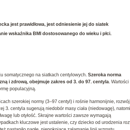
a jest prawidłowa, jest odniesienie jej do siatek
anie wskaźnika BMI dostosowanego do wieku i płci.
woju somatycznego na siatkach centylowych.
Szeroka norma
ną i zdrową, obejmuje zakres od 3. do 97. centyla
. Wartości
ormę populacyjną.
icach szerokiej normy (3–97 centyl) i rośnie harmonijnie, rozwój
ej 3. centyla sugerują niedobór masy ciała (niedowagę), natom
wagę lub otyłość. Skrajne wartości zawsze wymagają
zypadkach kluczowe jest ustalenie, czy dziecko od urodzenia roz
ż nastąpiło nagłe, niepokojące załamanie linii wzrostu.