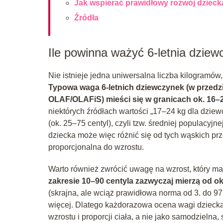
Jak wspierać prawidłowy rozwój dzieck
Źródła
Ile powinna ważyć 6-letnia dziew
Nie istnieje jedna uniwersalna liczba kilogramów
Typowa waga 6-letnich dziewczynek (w przedzi
OLAF/OLAFiS) mieści się w granicach ok. 16–
niektórych źródłach wartości „17–24 kg dla dzie
(ok. 25–75 centyl), czyli tzw. średniej populacyj
dziecka może więc różnić się od tych wąskich prz
proporcjonalna do wzrostu.
Warto również zwrócić uwagę na wzrost, który m
zakresie 10–90 centyla zazwyczaj mierzą od o
(skrajna, ale wciąż prawidłowa norma od 3. do 97
więcej. Dlatego każdorazowa ocena wagi dzieck
wzrostu i proporcji ciała, a nie jako samodzielna,