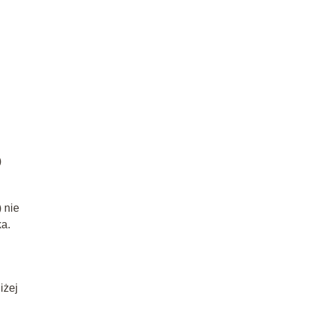
)
 nie
a.
iżej