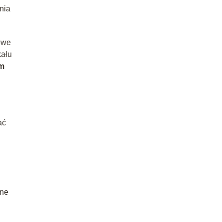
nia
owe
kału
em
ać
one