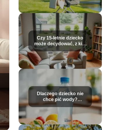
Czy 15-letnie dziecko
może decydować, z kim
chce mieszkać?
Dlaczego dziecko nie
chce pić wody?
Sprawdź przyczyny i
rozwiązania