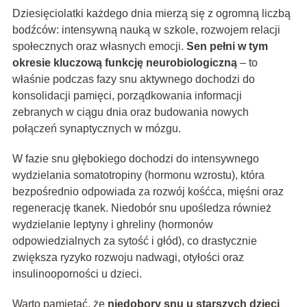
Dziesięciolatki każdego dnia mierzą się z ogromną liczbą
bodźców: intensywną nauką w szkole, rozwojem relacji
społecznych oraz własnych emocji.
Sen pełni w tym
okresie kluczową funkcję neurobiologiczną
– to
właśnie podczas fazy snu aktywnego dochodzi do
konsolidacji pamięci, porządkowania informacji
zebranych w ciągu dnia oraz budowania nowych
połączeń synaptycznych w mózgu.
W fazie snu głębokiego dochodzi do intensywnego
wydzielania somatotropiny (hormonu wzrostu), która
bezpośrednio odpowiada za rozwój kośćca, mięśni oraz
regenerację tkanek. Niedobór snu upośledza również
wydzielanie leptyny i ghreliny (hormonów
odpowiedzialnych za sytość i głód), co drastycznie
zwiększa ryzyko rozwoju nadwagi, otyłości oraz
insulinooporności u dzieci.
Warto pamiętać, że
niedobory snu u starszych dzieci