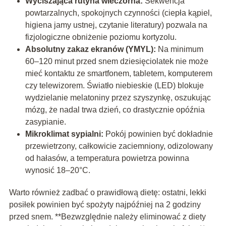
Wyciszająca rutyna wieczorna:
Sekwencja
powtarzalnych, spokojnych czynności (ciepła kąpiel,
higiena jamy ustnej, czytanie literatury) pozwala na
fizjologiczne obniżenie poziomu kortyzolu.
Absolutny zakaz ekranów (YMYL):
Na minimum
60–120 minut przed snem dziesięciolatek nie może
mieć kontaktu ze smartfonem, tabletem, komputerem
czy telewizorem. Światło niebieskie (LED) blokuje
wydzielanie melatoniny przez szyszynkę, oszukując
mózg, że nadal trwa dzień, co drastycznie opóźnia
zasypianie.
Mikroklimat sypialni:
Pokój powinien być dokładnie
przewietrzony, całkowicie zaciemniony, odizolowany
od hałasów, a temperatura powietrza powinna
wynosić 18–20°C.
Warto również zadbać o prawidłową dietę: ostatni, lekki
posiłek powinien być spożyty najpóźniej na 2 godziny
przed snem. **Bezwzględnie należy eliminować z diety