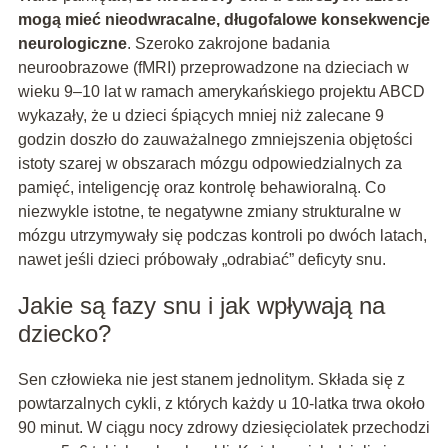
mogą mieć nieodwracalne, długofalowe konsekwencje
neurologiczne
. Szeroko zakrojone badania
neuroobrazowe (fMRI) przeprowadzone na dzieciach w
wieku 9–10 lat w ramach amerykańskiego projektu ABCD
wykazały, że u dzieci śpiących mniej niż zalecane 9
godzin doszło do zauważalnego zmniejszenia objętości
istoty szarej w obszarach mózgu odpowiedzialnych za
pamięć, inteligencję oraz kontrolę behawioralną. Co
niezwykle istotne, te negatywne zmiany strukturalne w
mózgu utrzymywały się podczas kontroli po dwóch latach,
nawet jeśli dzieci próbowały „odrabiać” deficyty snu.
Jakie są fazy snu i jak wpływają na
dziecko?
Sen człowieka nie jest stanem jednolitym. Składa się z
powtarzalnych cykli, z których każdy u 10-latka trwa około
90 minut. W ciągu nocy zdrowy dziesięciolatek przechodzi