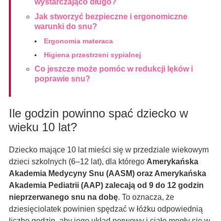
wystarczająco długo?
Jak stworzyć bezpieczne i ergonomiczne
warunki do snu?
Ergonomia materaca
Higiena przestrzeni sypialnej
Co jeszcze może pomóc w redukcji lęków i
poprawie snu?
Ile godzin powinno spać dziecko w
wieku 10 lat?
Dziecko mające 10 lat mieści się w przedziale wiekowym
dzieci szkolnych (6–12 lat), dla którego
Amerykańska
Akademia Medycyny Snu (AASM) oraz Amerykańska
Akademia Pediatrii (AAP) zalecają od 9 do 12 godzin
nieprzerwanego snu na dobę
. To oznacza, że
dziesięciolatek powinien spędzać w łóżku odpowiednią
liczbę godzin, aby jego układ nerwowy i ciało mogły się w