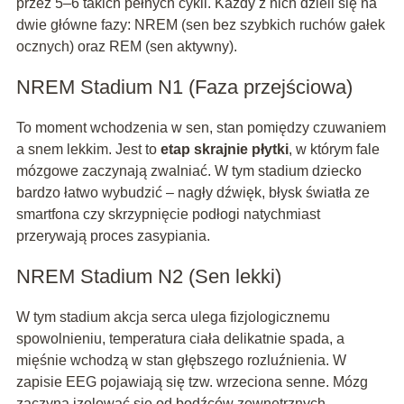
przez 5–6 takich pełnych cykli. Każdy z nich dzieli się na
dwie główne fazy: NREM (sen bez szybkich ruchów gałek
ocznych) oraz REM (sen aktywny).
NREM Stadium N1 (Faza przejściowa)
To moment wchodzenia w sen, stan pomiędzy czuwaniem
a snem lekkim. Jest to
etap skrajnie płytki
, w którym fale
mózgowe zaczynają zwalniać. W tym stadium dziecko
bardzo łatwo wybudzić – nagły dźwięk, błysk światła ze
smartfona czy skrzypnięcie podłogi natychmiast
przerywają proces zasypiania.
NREM Stadium N2 (Sen lekki)
W tym stadium akcja serca ulega fizjologicznemu
spowolnieniu, temperatura ciała delikatnie spada, a
mięśnie wchodzą w stan głębszego rozluźnienia. W
zapisie EEG pojawiają się tzw. wrzeciona senne. Mózg
zaczyna izolować się od bodźców zewnętrznych,