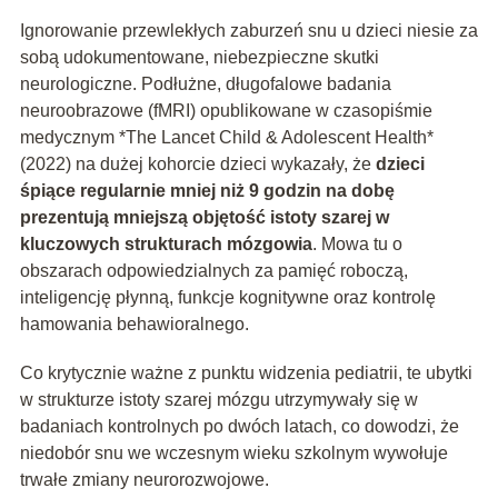
Ignorowanie przewlekłych zaburzeń snu u dzieci niesie za
sobą udokumentowane, niebezpieczne skutki
neurologiczne. Podłużne, długofalowe badania
neuroobrazowe (fMRI) opublikowane w czasopiśmie
medycznym *The Lancet Child & Adolescent Health*
(2022) na dużej kohorcie dzieci wykazały, że
dzieci
śpiące regularnie mniej niż 9 godzin na dobę
prezentują mniejszą objętość istoty szarej w
kluczowych strukturach mózgowia
. Mowa tu o
obszarach odpowiedzialnych za pamięć roboczą,
inteligencję płynną, funkcje kognitywne oraz kontrolę
hamowania behawioralnego.
Co krytycznie ważne z punktu widzenia pediatrii, te ubytki
w strukturze istoty szarej mózgu utrzymywały się w
badaniach kontrolnych po dwóch latach, co dowodzi, że
niedobór snu we wczesnym wieku szkolnym wywołuje
trwałe zmiany neurorozwojowe.