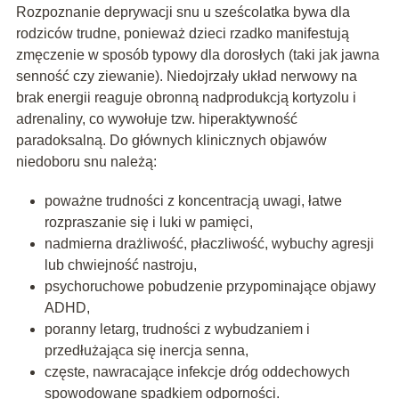
Rozpoznanie deprywacji snu u sześcolatka bywa dla
rodziców trudne, ponieważ dzieci rzadko manifestują
zmęczenie w sposób typowy dla dorosłych (taki jak jawna
senność czy ziewanie). Niedojrzały układ nerwowy na
brak energii reaguje obronną nadprodukcją kortyzolu i
adrenaliny, co wywołuje tzw. hiperaktywność
paradoksalną. Do głównych klinicznych objawów
niedoboru snu należą:
poważne trudności z koncentracją uwagi, łatwe
rozpraszanie się i luki w pamięci,
nadmierna drażliwość, płaczliwość, wybuchy agresji
lub chwiejność nastroju,
psychoruchowe pobudzenie przypominające objawy
ADHD,
poranny letarg, trudności z wybudzaniem i
przedłużająca się inercja senna,
częste, nawracające infekcje dróg oddechowych
spowodowane spadkiem odporności.