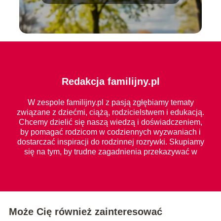
Redakcja familijny.pl
W zespole familijny.pl z pasją zgłębiamy tematy
związane z dziećmi, ciążą, rodzicielstwem i edukacją.
Chcemy dzielić się naszą wiedzą i doświadczeniem,
by pomagać rodzicom w codziennych wyzwaniach i
dostarczać inspiracji do rodzinnej rozrywki. Skupiamy
się na tym, by trudne zagadnienia przekazywać w
prosty i zrozumiały sposób dla każdego.
Może Cię również zainteresować