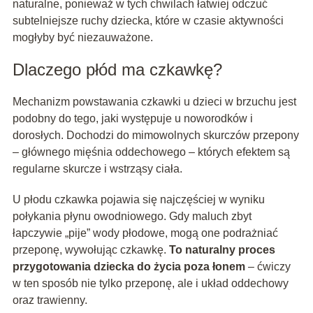
naturalne, ponieważ w tych chwilach łatwiej odczuć
subtelniejsze ruchy dziecka, które w czasie aktywności
mogłyby być niezauważone.
Dlaczego płód ma czkawkę?
Mechanizm powstawania czkawki u dzieci w brzuchu jest
podobny do tego, jaki występuje u noworodków i
dorosłych. Dochodzi do mimowolnych skurczów przepony
– głównego mięśnia oddechowego – których efektem są
regularne skurcze i wstrząsy ciała.
U płodu czkawka pojawia się najczęściej w wyniku
połykania płynu owodniowego. Gdy maluch zbyt
łapczywie „pije” wody płodowe, mogą one podrażniać
przeponę, wywołując czkawkę.
To naturalny proces
przygotowania dziecka do życia poza łonem
– ćwiczy
w ten sposób nie tylko przeponę, ale i układ oddechowy
oraz trawienny.