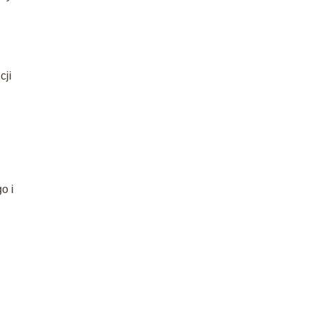
cji
o i