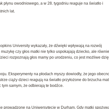
k płynu owodniowego, a w 28. tygodniu reaguje na światło i
nich lat.
pkins University wykazały, że dźwięki wpływają na rozwój
uzykę czy głos matki nie tylko uspokajają dziecko, ale równi
dzieci rozpoznają głos mamy po urodzeniu, co jest możliwe dzię
woju. Eksperymenty na płodach myszy dowiodły, że jego obecn
trze ciąży dzieci reagują na światło przyłożone do brzucha mat
c tym samym, że odbierają te bodźce.
cje prowadzone na Uniwersytecie w Durham. Gdy matki spożyw