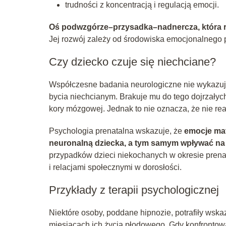
trudności z koncentracją i regulacją emocji.
Oś podwzgórze–przysadka–nadnercza, która reg
Jej rozwój zależy od środowiska emocjonalnego 
Czy dziecko czuje się niechciane?
Współczesne badania neurologiczne nie wykazują 
bycia niechcianym. Brakuje mu do tego dojrzałyc
kory mózgowej. Jednak to nie oznacza, że nie re
Psychologia prenatalna wskazuje, że
emocje mat
neuronalną dziecka, a tym samym wpływać na 
przypadków dzieci niekochanych w okresie pren
i relacjami społecznymi w dorosłości.
Przykłady z terapii psychologicznej
Niektóre osoby, poddane hipnozie, potrafiły wska
miesiącach ich życia płodowego. Gdy konfrontowan