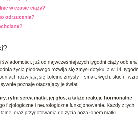
lnie w czasie ciąży?
go odrzucenia?
iechciane?
ki?
j świadomości, już od najwcześniejszych tygodni ciąży odbiera
odnia życia płodowego rozwija się zmysł dotyku, a w 14. tygod
odniach rozwijają się kolejne zmysły – smak, węch, słuch i wzr
ensywnie poznaje otaczający je świat.
 rytm serca matki, jej głos, a także reakcje hormonalne
o fizjologiczne i neurologiczne funkcjonowanie. Każdy z tych
alnej oraz przygotowania do życia poza łonem matki.