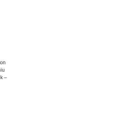
 on
niu
ok –