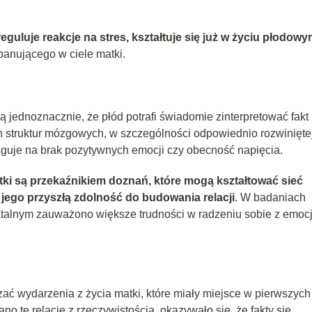
uluje reakcje na stres, kształtuje się już w życiu płodow
panującego w ciele matki.
jednoznacznie, że płód potrafi świadomie zinterpretować fakt
h struktur mózgowych, w szczególności odpowiednio rozwinięte
aguje na brak pozytywnych emocji czy obecność napięcia.
ki są przekaźnikiem doznań, które mogą kształtować sieć
jego przyszłą zdolność do budowania relacji
. W badaniach
atalnym zauważono większe trudności w radzeniu sobie z emoc
zać wydarzenia z życia matki, które miały miejsce w pierwszych
o te relacje z rzeczywistością, okazywało się, że fakty się