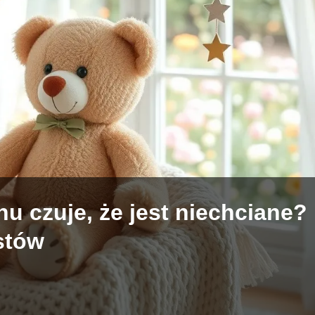
u czuje, że jest niechciane?
stów