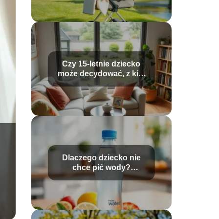
Czy 15-letnie dziecko
może decydować, z kim
chce mieszkać?
Dlaczego dziecko nie
chce pić wody?
Sprawdź przyczyny i
rozwiązania