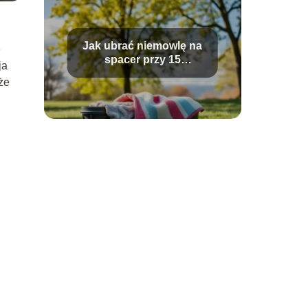
Jak ubrać niemowlę na
ę
spacer przy 15
ja
stopniach?
że