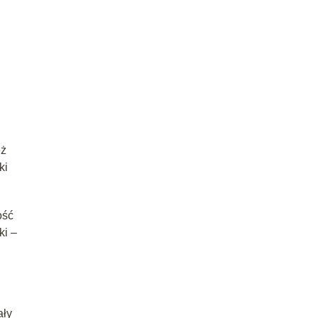
eż
ki
ość
ki –
ały